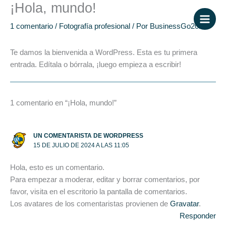
¡Hola, mundo!
Ir
al
Main
1 comentario
/
Fotografía profesional
/ Por
BusinessGo2024
contenido
Men
Te damos la bienvenida a WordPress. Esta es tu primera
entrada. Edítala o bórrala, ¡luego empieza a escribir!
1 comentario en “¡Hola, mundo!”
UN COMENTARISTA DE WORDPRESS
15 DE JULIO DE 2024 A LAS 11:05
Hola, esto es un comentario.
Para empezar a moderar, editar y borrar comentarios, por
favor, visita en el escritorio la pantalla de comentarios.
Los avatares de los comentaristas provienen de
Gravatar
.
Responder